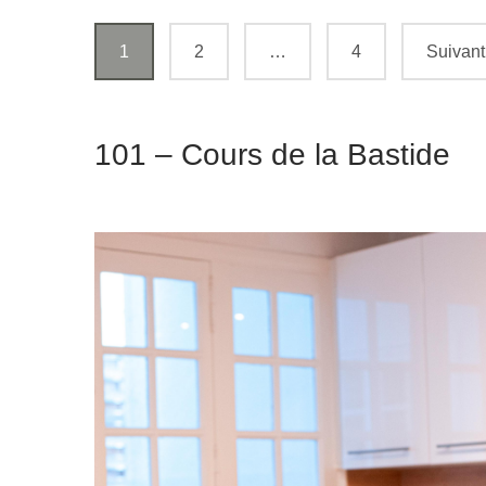
Navigation
1
2
…
4
Suivant
des
articles
101 – Cours de la Bastide